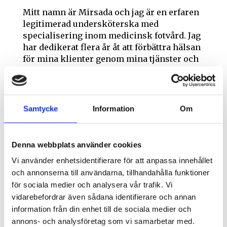
Mitt namn är Mirsada och jag är en erfaren
legitimerad undersköterska med
specialisering inom medicinsk fotvård. Jag
har dedikerat flera år åt att förbättra hälsan
för mina klienter genom mina tjänster och
expertis. Jag är redo att erbjuda heltäckande
fotvård av hög kvalitet för hela familjen
möter alla behov och bekymmer du kan ha.
Samtycke
Information
Om
Du kan givetvis boka tid hos mig utan
remiss, jag jobbar också på uppdrag av
Region Skåne och tar emot remisser.
Denna webbplats använder cookies
Kliniken ligger på Bokgatan 58 i nya
fräscha lokaler.
Vi använder enhetsidentifierare för att anpassa innehållet
och annonserna till användarna, tillhandahålla funktioner
Vid uteblivit besök debiteras det fulla
för sociala medier och analysera vår trafik. Vi
beloppet.
vidarebefordrar även sådana identifierare och annan
information från din enhet till de sociala medier och
Läs mer
annons- och analysföretag som vi samarbetar med.