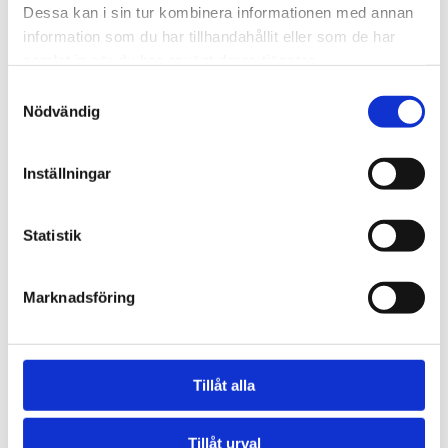
Dessa kan i sin tur kombinera informationen med annan
TJÄNSTER
BOKA
information som du har tillhandahållit eller som de har
samlat in när du har använt deras tjänster.
Samtyckesval
Nödvändig
Inställningar
Statistik
Marknadsföring
Tillåt alla
Tillåt urval